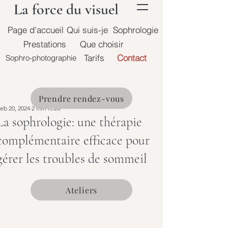
La force du visuel
Page d'accueil
Qui suis-je
Sophrologie
Prestations
Que choisir
Tarifs
Contact
Sophro-photographie
Prendre rendez-vous
eb 20, 2024
2 min read
La sophrologie: une thérapie
complémentaire efficace pour
gérer les troubles de sommeil
Ateliers