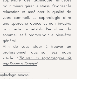
apprendre des techniques efficaces 
pour mieux gérer le stress, favoriser la 
relaxation et améliorer la qualité de 
votre sommeil. La sophrologie offre 
une approche douce et non invasive 
pour aider à rétablir l'équilibre du 
sommeil et à promouvoir le bien-être 
général.
Afin de vous aider à trouver un 
professionnel qualifié, lisez notre 
article: "
Trouver un sophrologue de 
confiance à Genève
"
sophrologie sommeil
sophrologie troubles de sommeil
See All
Recent Posts